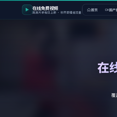
在线免费视频
首页
国产
高清片单每日上新 · 秒开即播省流量
在
覆