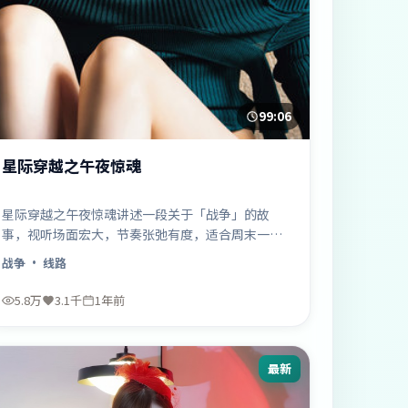
99:06
星际穿越之午夜惊魂
星际穿越之午夜惊魂讲述一段关于「战争」的故
事，视听场面宏大，节奏张弛有度，适合周末一口
气追完……
战争
· 线路
5.8万
3.1千
1年前
最新