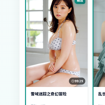
精选
99:29
雪域迷踪之奇幻冒险
乱