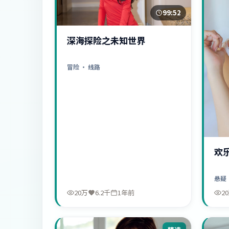
99:52
深海探险之未知世界
冒险
· 线路
欢
悬疑
20万
6.2千
1年前
2