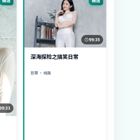
精选
精选
99:35
深海探险之搞笑日常
犯罪
· 线路
99:33