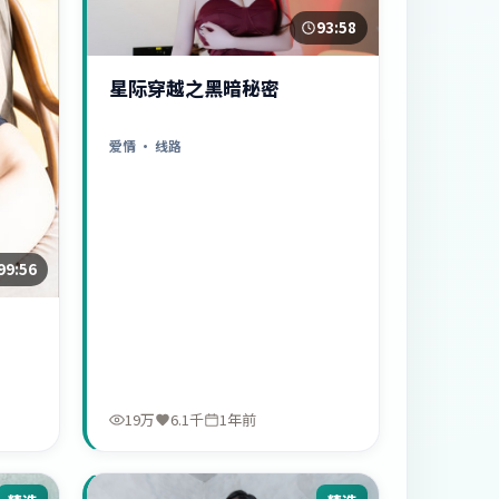
93:58
星际穿越之黑暗秘密
爱情
· 线路
99:56
19万
6.1千
1年前