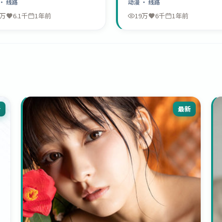
· 线路
动漫
· 线路
9万
6.1千
1年前
19万
6千
1年前
新
最新