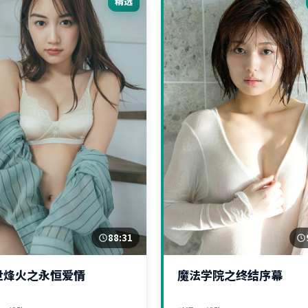
精选
88:31
世烽火之永恒爱情
魔法学院之终结序幕