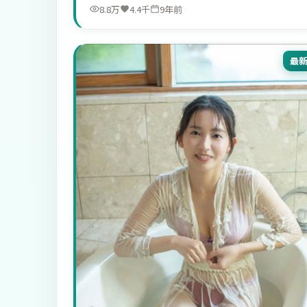
8.8万
4.4千
9年前
最