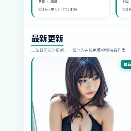
喜剧
· 线路
科幻
19万
6.1千
1年前
1
最新更新
上架日历实时更新，丰富你的在线免费视频待看列表
最