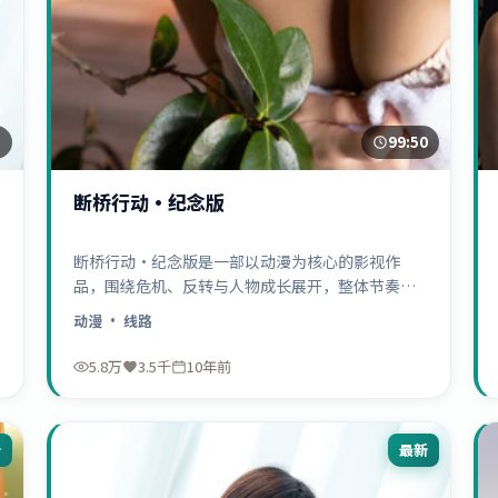
7
99:50
断桥行动·纪念版
断桥行动·纪念版是一部以动漫为核心的影视作
品，围绕危机、反转与人物成长展开，整体节奏紧
凑，值得推荐观看。
动漫
· 线路
5.8万
3.5千
10年前
新
最新