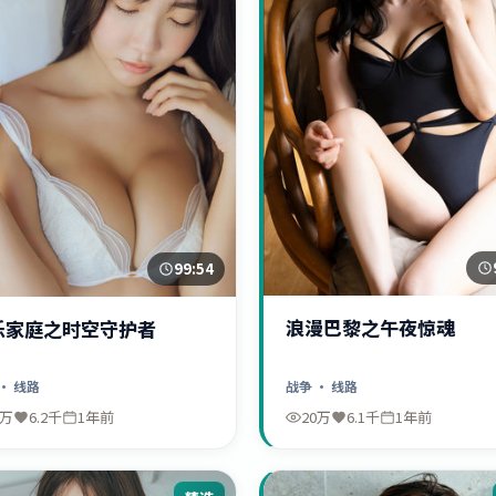
99:54
浪漫巴黎之午夜惊魂
乐家庭之时空守护者
战争
· 线路
· 线路
0万
6.2千
1年前
20万
6.1千
1年前