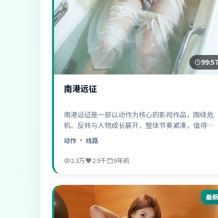
99:5
南港远征
南港远征是一部以动作为核心的影视作品，围绕危
机、反转与人物成长展开，整体节奏紧凑，值得推
荐观看。
动作
· 线路
2.3万
2.9千
9年前
最