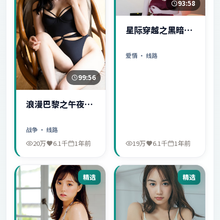
93:58
星际穿越之黑暗秘
密
爱情
· 线路
99:56
浪漫巴黎之午夜惊
魂
战争
· 线路
20万
6.1千
1年前
19万
6.1千
1年前
精选
精选