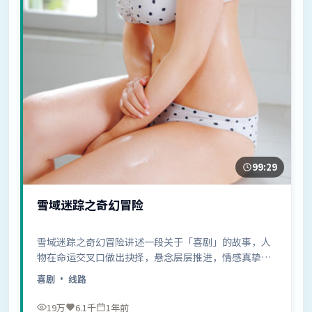
99:29
雪域迷踪之奇幻冒险
雪域迷踪之奇幻冒险讲述一段关于「喜剧」的故事，人
物在命运交叉口做出抉择，悬念层层推进，情感真挚动
人……
喜剧
· 线路
19万
6.1千
1年前