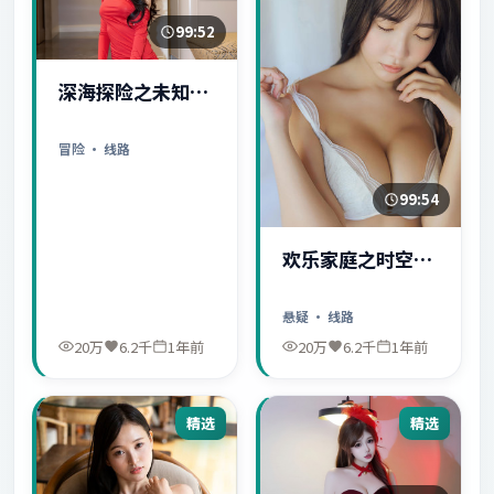
99:52
深海探险之未知世
界
冒险
· 线路
99:54
欢乐家庭之时空守
护者
悬疑
· 线路
20万
6.2千
1年前
20万
6.2千
1年前
精选
精选