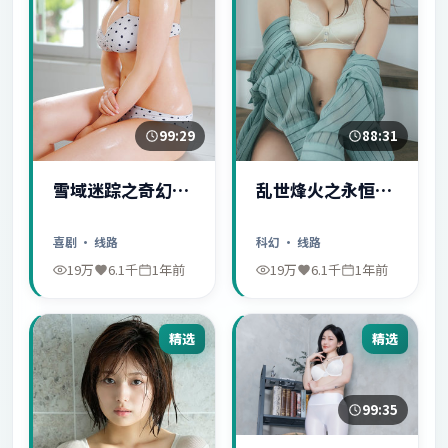
99:29
88:31
雪域迷踪之奇幻冒
乱世烽火之永恒爱
险
情
喜剧
· 线路
科幻
· 线路
19万
6.1千
1年前
19万
6.1千
1年前
精选
精选
99:35