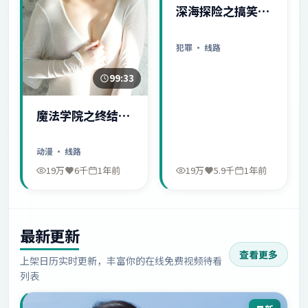
深海探险之搞笑日
常
犯罪
· 线路
99:33
魔法学院之终结序
幕
动漫
· 线路
19万
6千
1年前
19万
5.9千
1年前
最新更新
查看更多
上架日历实时更新，丰富你的在线免费视频待看
列表