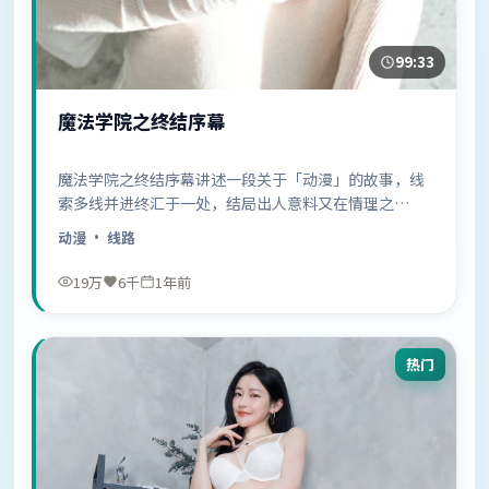
99:33
魔法学院之终结序幕
魔法学院之终结序幕讲述一段关于「动漫」的故事，线
索多线并进终汇于一处，结局出人意料又在情理之
中……
动漫
· 线路
19万
6千
1年前
热门