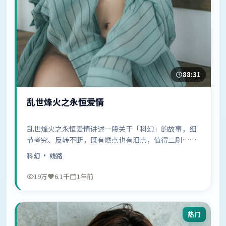
88:31
乱世烽火之永恒爱情
乱世烽火之永恒爱情讲述一段关于「科幻」的故事，细
节考究、反转不断，既有燃点也有泪点，值得二刷……
科幻
· 线路
19万
6.1千
1年前
热门