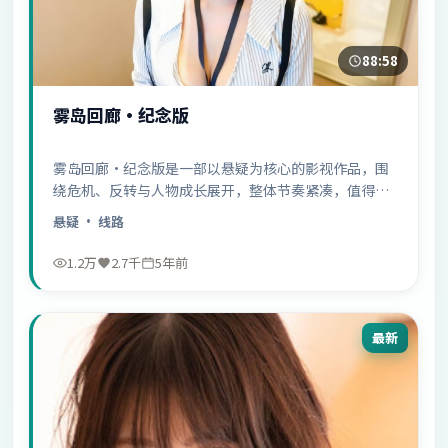
88:58
雾岛回廊·纪念版
雾岛回廊·纪念版是一部以悬疑为核心的影视作品，围
绕危机、反转与人物成长展开，整体节奏紧凑，值得推
荐观看。
悬疑
· 线路
1.2万
2.7千
5年前
最新